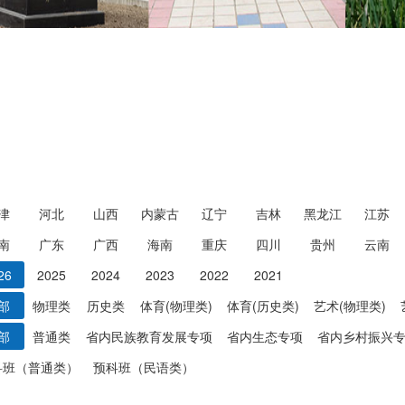
津
河北
山西
内蒙古
辽宁
吉林
黑龙江
江苏
南
广东
广西
海南
重庆
四川
贵州
云南
26
2025
2024
2023
2022
2021
部
物理类
历史类
体育(物理类)
体育(历史类)
艺术(物理类)
部
普通类
省内民族教育发展专项
省内生态专项
省内乡村振兴
科班（普通类）
预科班（民语类）